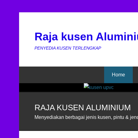
Jendela Aluminium
Raja kusen Alumin
Jendela Aluminium Jendela Aluminium Wa 0
PENYEDIA KUSEN TERLENGKAP
Membangun sebuah ruangan atau bangunan 
akses penerangan atau pentilasi, salah satun
Menempatkan
Home
RAJA KUSEN ALUMINIUM
Menyediakan berbagai jenis kusen, pintu & jen