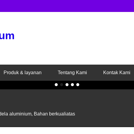
ium
81211756659-
pasti memerlukan
ya jendela.
Produk & layanan
Tentang Kami
Kontak Kami
1
2
3
4
5
dela aluminium, Bahan berkualiatas