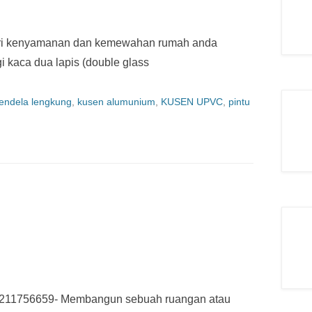
ri kenyamanan dan kemewahan rumah anda
 kaca dua lapis (double glass
jendela lengkung
,
kusen alumunium
,
KUSEN UPVC
,
pintu
1211756659- Membangun sebuah ruangan atau