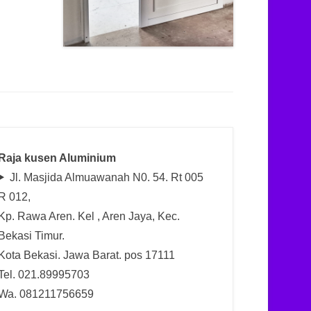
Raja kusen Aluminium
Jl. Masjida Almuawanah N0. 54. Rt 005
R 012,
Kp. Rawa Aren. Kel , Aren Jaya, Kec.
Bekasi Timur.
Kota Bekasi. Jawa Barat. pos 17111
Tel. 021.89995703
Wa. 081211756659