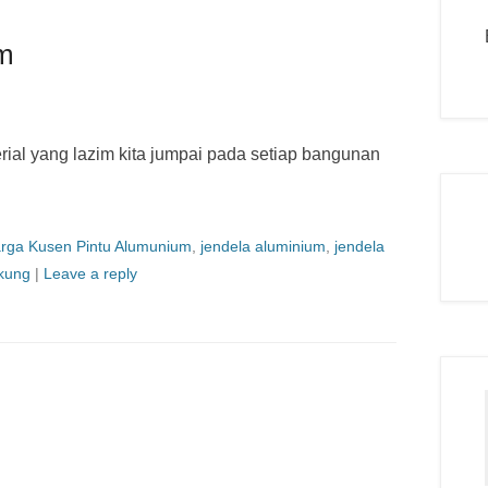
um
ial yang lazim kita jumpai pada setiap bangunan
rga Kusen Pintu Alumunium
,
jendela aluminium
,
jendela
gkung
|
Leave a reply