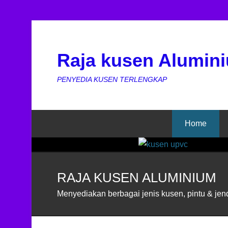
Jendela Aluminium
Raja kusen Alumin
Jendela Aluminium Jendela Aluminium Wa
PENYEDIA KUSEN TERLENGKAP
Membangun sebuah ruangan atau banguna
akses penerangan atau pentilasi, salah sat
Menempatkan
Home
RAJA KUSEN ALUMINIUM
Menyediakan berbagai jenis kusen, pintu & jen