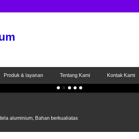
ium
 081211756659-
n pasti memerlukan
unya jendela.
Produk & layanan
Tentang Kami
Kontak Kami
1
2
3
4
5
dela aluminium, Bahan berkualiatas